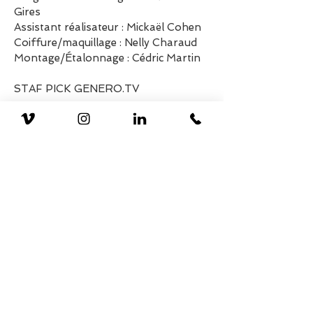
Gires
Assistant réalisateur : Mickaël Cohen
Coiffure/maquillage : Nelly Charaud
Montage/Étalonnage : Cédric Martin
STAF PICK GENERO.TV
Sound and Fury
Misfit's Galleon
Images : Clément Gires, Mathieu